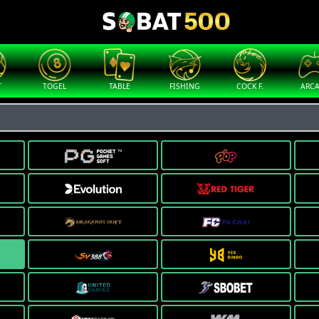
T
TOGEL
TABLE
FISHING
COCK F.
ARC