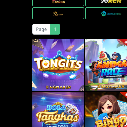
Page
1