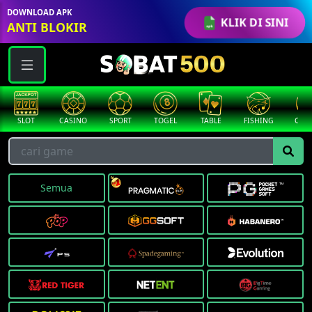
DOWNLOAD APK
KLIK DI SINI
ANTI BLOKIR
SLOT
CASINO
SPORT
TOGEL
TABLE
FISHING
COCK
Semua