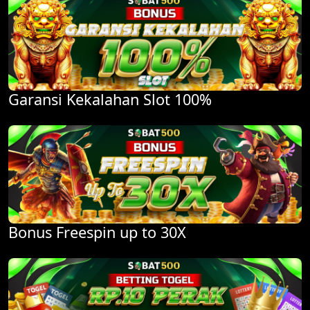
Garansi Kekalahan Slot 100%
Bonus Freespin up to 30X