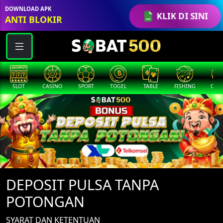
DOWNLOAD APK
KLIK DI SINI
ANTI BLOKIR
SLOT
CASINO
SPORT
TOGEL
TABLE
FISHING
COCK
DEPOSIT PULSA TANPA
POTONGAN
SYARAT DAN KETENTUAN