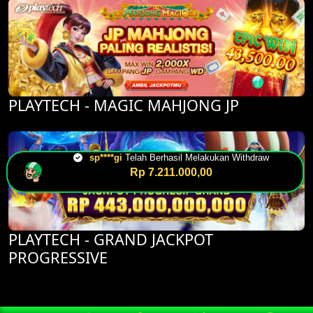
PLAYTECH - MAGIC MAHJONG JP
sp****gi
Telah Berhasil Melakukan Withdraw
Rp 7.211.000,00
PLAYTECH - GRAND JACKPOT
PROGRESSIVE