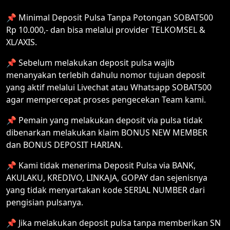
📌 Minimal Deposit Pulsa Tanpa Potongan SOBAT500
Rp 10.000,- dan bisa melalui provider TELKOMSEL &
XL/AXIS.
📌 Sebelum melakukan deposit pulsa wajib
menanyakan terlebih dahulu nomor tujuan deposit
yang aktif melalui Livechat atau Whatsapp SOBAT500
agar mempercepat proses pengecekan Team kami.
📌 Pemain yang melakukan deposit via pulsa tidak
dibenarkan melakukan klaim BONUS NEW MEMBER
dan BONUS DEPOSIT HARIAN.
📌 Kami tidak menerima Deposit Pulsa via BANK,
AKULAKU, KREDIVO, LINKAJA, GOPAY dan sejenisnya
yang tidak menyartakan kode SERIAL NUMBER dari
pengisian pulsanya.
📌 Jika melakukan deposit pulsa tanpa memberikan SN