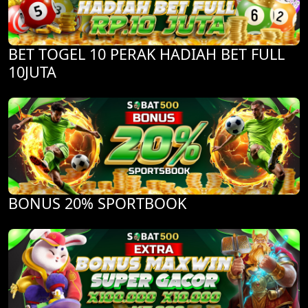
BET TOGEL 10 PERAK HADIAH BET FULL
10JUTA
BONUS 20% SPORTBOOK