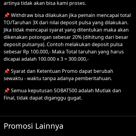
artinya tidak akan bisa kami proses.
📌 Withdraw bisa dilakukan jika pemain mencapai total
TO/Taruhan 3X dari nilai deposit pulsa yang dilakukan.
Jika tidak mencapai syarat yang ditentukan maka akan
dikenakan potongan sebesar 20% (dihitung dari besar
deposit pulsanya). Contoh melakukan deposit pulsa
sebesar Rp 100.000,- Maka Total taruhan yang harus
dicapai adalah 100.000 x 3 = 300.000,-
📌 Syarat dan Ketentuan Promo dapat berubah
sewaktu - waktu tanpa adanya pemberitahuan.
📌 Semua keputusan SOBAT500 adalah Mutlak dan
Final, tidak dapat diganggu gugat.
Promosi Lainnya