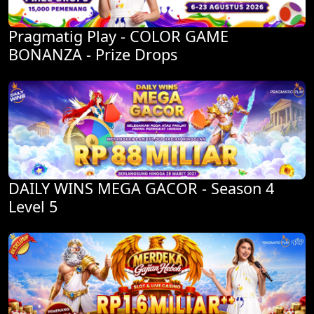
Pragmatig Play - COLOR GAME
BONANZA - Prize Drops
DAILY WINS MEGA GACOR - Season 4
Level 5