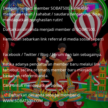
Dengan menjadi member SOBAT500, kemudian
mengajak rekan / sahabat / saudara bergabung, bisa
mendapatkan penghasilan rutin!
Daftarkan diri anda menjadi member di SOBAT500.
Kemudian sebarkan link referral di media sosial seperti
:
Facebook / Twitter / Blog / Forum dan lain sebagainya.
Ketika adanya pendaftaran member baru melalui link
tersebut, secara otomatis member baru menjadi
bawahan referensi anda.
Cara untuk mendapatkan bonus :
📌 Daftarkan diri anda sebagai member di
WWW.SOBAT500.COM