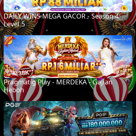
DAILY WINS MEGA GACOR - Season 4
Level 5
Pragmatig Play - MERDEKA - Gajian
Heboh