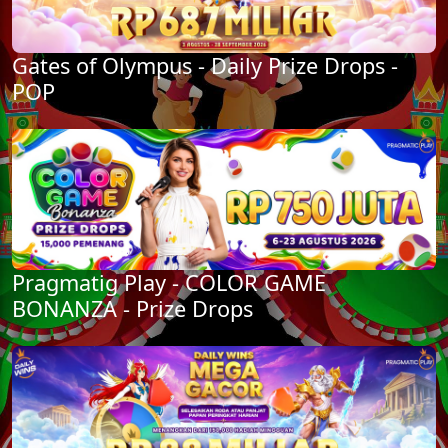
Gates of Olympus - Daily Prize Drops -
POP
Pragmatig Play - COLOR GAME
BONANZA - Prize Drops