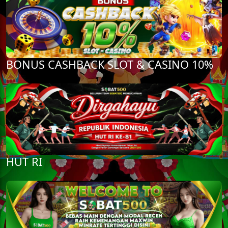
BONUS CASHBACK SLOT & CASINO 10%
HUT RI