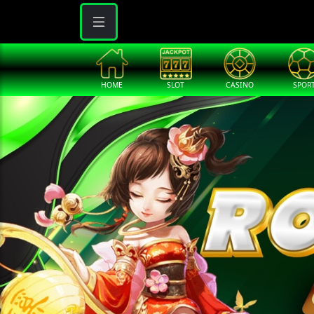
HOME
SLOT
CASINO
SPOR