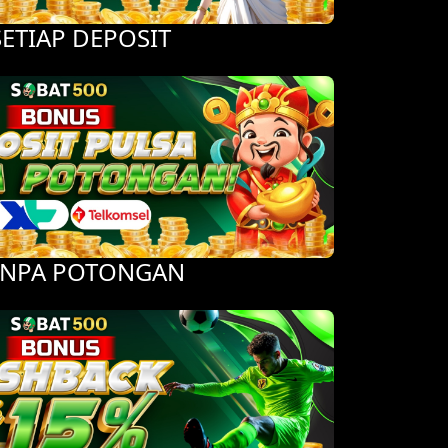
ETIAP DEPOSIT
TANPA POTONGAN