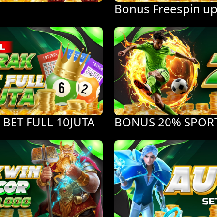
Bonus Freespin up
 BET FULL 10JUTA
BONUS 20% SPO