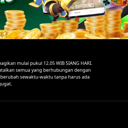
agikan mulai pukul 12.05 WIB SIANG HARI.
mbatalkan semua yang berhubungan dengan
t berubah sewaktu-waktu tanpa harus ada
gugat.