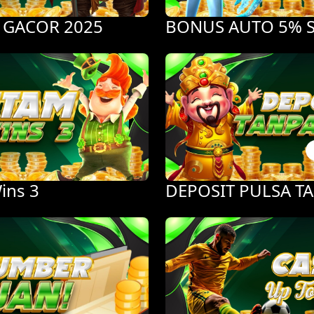
 GACOR 2025
BONUS AUTO 5% S
ins 3
DEPOSIT PULSA 