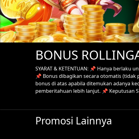
BONUS ROLLINGA
SYARAT & KETENTUAN: 📌 Hanya berlaku untu
📌 Bonus dibagikan secara otomatis (tida
bonus di atas apabila ditemukan adanya ke
pemberitahuan lebih lanjut. 📌 Keputusan S
Promosi Lainnya